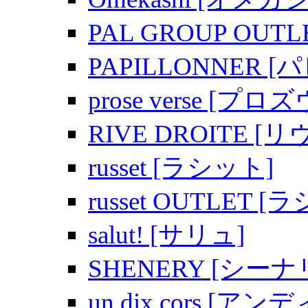
PAL GROUP OU
PAPILLONNER [
prose verse [プ
RIVE DROITE [
russet [ラシット]
russet OUTLET
salut! [サリュ]
SHENERY [シーナ
un dix cors [ア