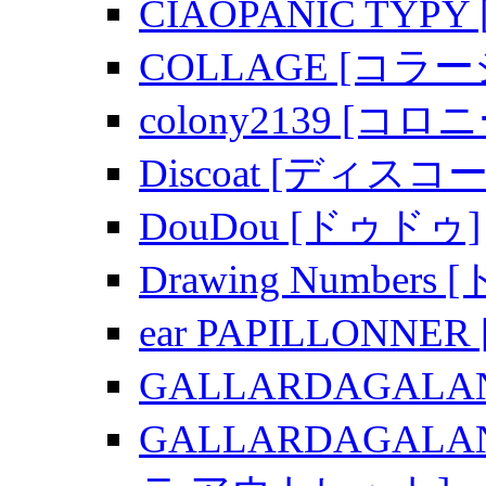
CIAOPANIC T
COLLAGE [コラー
colony2139 [コロニ
Discoat [ディスコ
DouDou [ドゥドゥ]
Drawing Numb
ear PAPILLONN
GALLARDAGAL
GALLARDAGAL