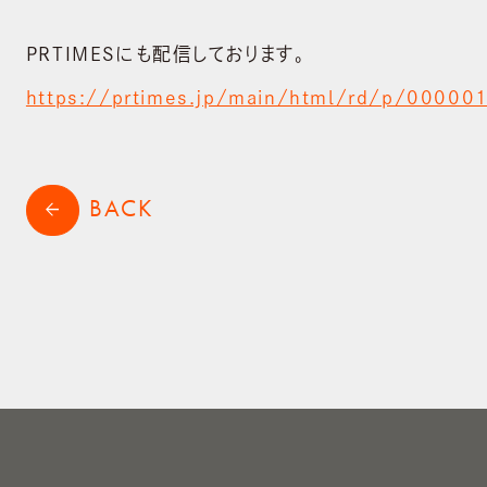
PRTIMESにも配信しております。
https://prtimes.jp/main/html/rd/p/0000
BACK
arrow_back