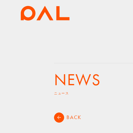
NEWS
ニュース
BACK
arrow_back