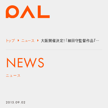
arrow_right
arrow_right
トップ
ニュース
大阪開催決定！「細田守監督作品『バケモノの子』展」協賛企画「夜の貸しきり内覧会」に抽選でペア50組100名様をご招待！
NEWS
ニュース
2015.09.02