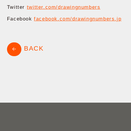
shopping_cart
ONLINE STORE
Twitter
twitter.com/drawingnumbers
Facebook
facebook.com/drawingnumbers.jp
BACK
arrow_back