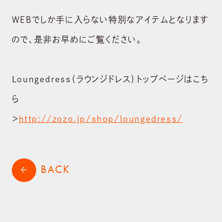
WEBでしか手に入らない特別なアイテムとなります
ABOUT US
ので、是非お早めにご覧ください。
会社概要
BRAND
Loungedress（ラウンジドレス）トップページはこち
ブランド
ら
NEWS
＞
http://zozo.jp/shop/loungedress/
ニュース
SUSTAINABILITY
サステナビリティ
BACK
arrow_back
RECRUIT
採用情報