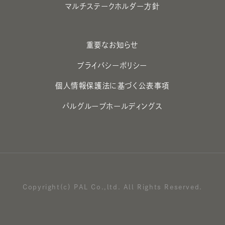
マルチステークホルダー方針
重要なお知らせ
プライバシーポリシー
個人情報保護法に基づく公表事項
パルグループホールディングス
Copyright(c) PAL Co.,ltd. All Rights Reserved.