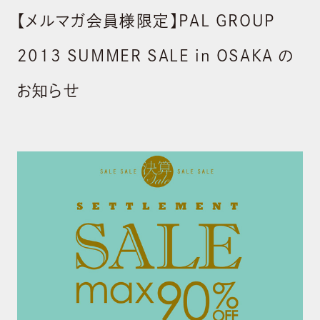
【メルマガ会員様限定】PAL GROUP
2013 SUMMER SALE in OSAKA の
お知らせ