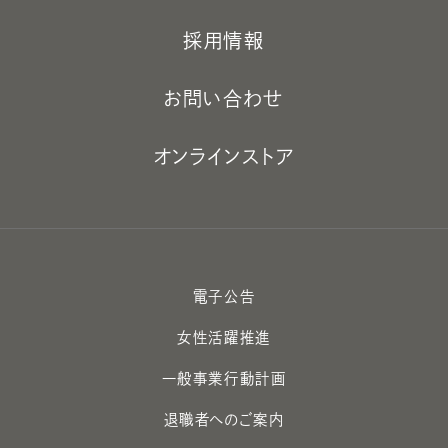
採用情報
お問い合わせ
オンラインストア
電子公告
女性活躍推進
一般事業行動計画
退職者へのご案内