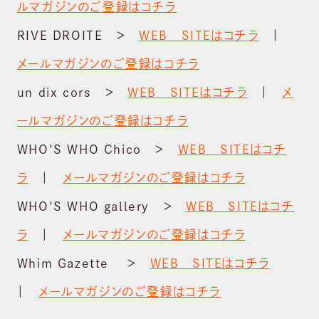
ルマガジンのご登録はコチラ
RIVE DROITE ＞
WEB SITEはコチラ
｜
メールマガジンのご登録はコチラ
un dix cors ＞
WEB SITEはコチラ
｜
メ
ールマガジンのご登録はコチラ
WHO'S WHO Chico ＞
WEB SITEはコチ
ラ
｜
メールマガジンのご登録はコチラ
WHO'S WHO gallery ＞
WEB SITEはコチ
ラ
｜
メールマガジンのご登録はコチラ
Whim Gazette ＞
WEB SITEはコチラ
｜
メールマガジンのご登録はコチラ