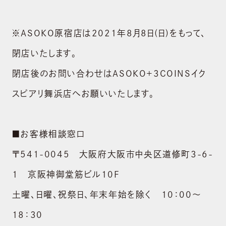
BRAND
ブランド
※ASOKO原宿店は2021年8月8日(日)をもって、
NEWS
閉店いたします。
ニュース
閉店後のお問い合わせはASOKO+3COINSイク
SUSTAINABILITY
スピアリ舞浜店へお願いいたします。
サステナビリティ
RECRUIT
■お客様相談窓口
採用情報
〒541-0045 大阪府大阪市中央区道修町3-6-
CONTACT
1 京阪神御堂筋ビル10F
お問い合わせ
土曜、日曜、祝祭日、年末年始を除く 10：00～
shopping_cart
18：30
ONLINE STORE