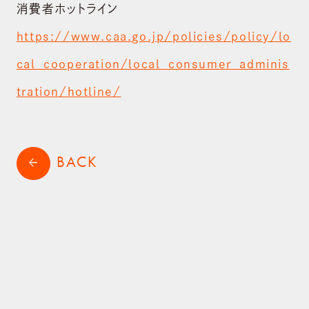
消費者ホットライン
お問い合わせ
https://www.caa.go.jp/policies/policy/lo
shopping_cart
ONLINE STORE
cal_cooperation/local_consumer_adminis
tration/hotline/
BACK
arrow_back