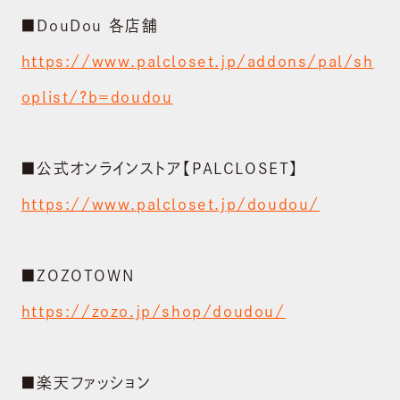
■DouDou 各店舗
https://www.palcloset.jp/addons/pal/sh
oplist/?b=doudou
■公式オンラインストア【PALCLOSET】
https://www.palcloset.jp/doudou/
■ZOZOTOWN
https://zozo.jp/shop/doudou/
■楽天ファッション