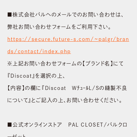
ニュース
■株式会社パルへのメールでのお問い合わせは、
SUSTAINABILITY
弊社お問い合わせフォームをご利用下さい。
サステナビリティ
https://secure.future-s.com/~palgr/bran
RECRUIT
ds/contact/index.php
採用情報
※上記お問い合わせフォームの【ブランド名】にて
CONTACT
『Discoat』を選択の上、
お問い合わせ
【内容】の欄に『Discoat WﾁｭｰﾙL/Sの縫製不良
shopping_cart
ONLINE STORE
について』とご記入の上､お問い合わせください。
■公式オンラインストア PAL CLOSET/パルクロ
ーゼット