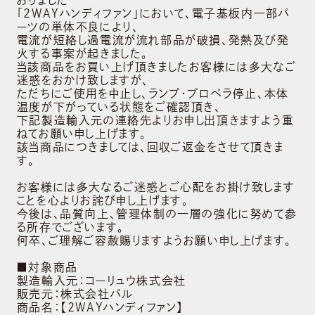
「2WAYハンディファン」において、電子基板内一部パ
ーツの単体不良により、
電流が短絡し過電流が流れ部品が破損、発熱及び発
火する事案が起きました。
当該商品をお買い上げ頂きましたお客様には多大なご
迷惑をおかけ致しますが、
ただちにご使用を中止し、ランプ・プロペラ停止、本体
温度が下がっている状態をご確認頂き、
下記製造輸入元の連絡先よりお申し出頂きますよう重
ねてお願い申し上げます。
該当商品につきましては、回収ご返金をさせて頂きま
す。
お客様には多大なるご迷惑とご心配をお掛け致します
ことを心よりお詫び申し上げます。
今後は、品質向上、管理体制の一層の強化に努めて参
る所存でございます。
何卒、ご理解ご容赦賜りますようお願い申し上げます。
■対象商品
製造輸入元：コーリュウ株式会社
販売元：株式会社パル
商品名：【2WAYハンディファン】