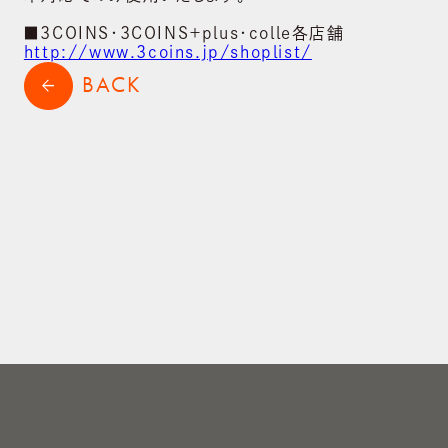
shopping_cart
ONLINE STORE
■3COINS・3COINS＋plus・colle各店舗
http://www.3coins.jp/shoplist/
BACK
arrow_back