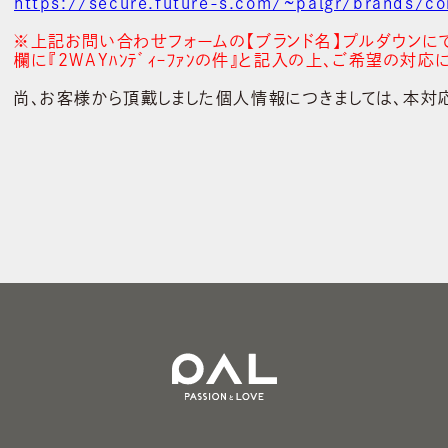
https://secure.future-s.com/~palgr/brands/co
※上記お問い合わせフォームの【ブランド名】プルダウンにて『
欄に『2WAYﾊﾝﾃﾞｨｰﾌｧﾝの件』と記入の上､ご希望の対
尚、お客様から頂戴しました個人情報につきましては、本対