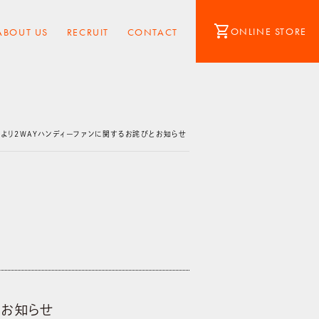
shopping_cart
ONLINE STORE
ABOUT US
RECRUIT
CONTACT
Oより2WAYハンディーファンに関するお詫びとお知らせ
とお知らせ