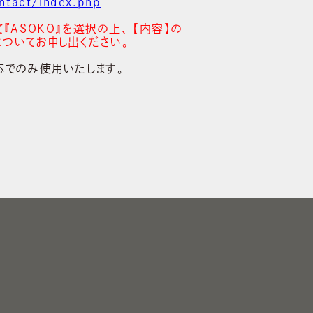
ntact/index.php
ASOKO』を選択の上､ 【内容】の
応についてお申し出ください。
応でのみ使用いたします。