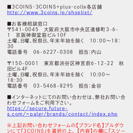
会社概要
■3COINS・３COINS＋plus・colle各店舗
http://www.3coins.jp/shoplist/
BRAND
■お客様相談窓口
ブランド
〒541-0045 大阪府大阪市中央区道修町3-6-
1 京阪神御堂筋ビル10F
土曜、日曜、祝祭日、年末年始を除く 10：00～18：
NEWS
30
電話番号 06-6227-0308 担当：内山
ニュース
〒150-0001 東京都渋谷区神宮前6-12-22 秋
SUSTAINABILITY
田ビル4F
土曜、日曜、祝祭日、年末年始を除く 10:00～
サステナビリティ
18:30
電話番号 03-5468-8295 担当：金谷
RECRUIT
■インターネットにてのお問い合わせは、弊社お問い合
採用情報
わせフォームをご利用下さい。
https://secure.future-
CONTACT
s.com/~palgr/brands/contact/index.php
お問い合わせ
※上記お問い合わせフォームの【ブランド名】プルダウ
ンにて『3COINS』を選択の上､ 【内容】の欄に『スツー