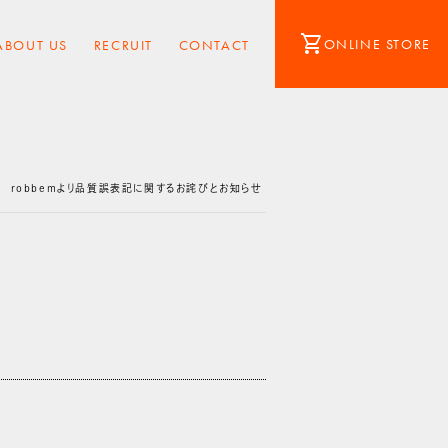
shopping_cart
ONLINE STORE
ABOUT US
RECRUIT
CONTACT
ight
robbemより品質誤表記に関するお詫びとお知らせ