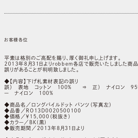
お客様各位
平素は格別のご高配を賜り、厚く御礼申し上げます。
2013年8月31日よりrobbem各店で販売いたしました
誤りがあることが判明致しました。
◆【内容】下げ札素材表記の誤り
誤） 表地 コットン 100% ⇒ 正） ナイロン 95
ー ナイロン 100%
◆商品名／ロングパイルドット パンツ（写真左）
◆品番／RO13D0020500100
◆価格／￥15,000（税抜き）
◆カラー／BK(黒)
◆販売期間／2013年8月31日より