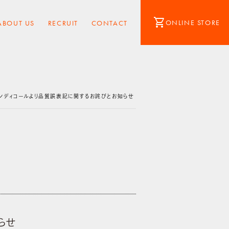
shopping_cart
ONLINE STORE
ABOUT US
RECRUIT
CONTACT
ンディコールより品質誤表記に関するお詫びとお知らせ
らせ