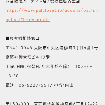
西宮阪急ガーデンズ店/松坂屋名古屋店
ニュース
https://www.palcloset.jp/addons/pal/sh
SUSTAINABILITY
oplist/?b=rivedroite
サステナビリティ
RECRUIT
■お客様相談窓口
採用情報
〒541-0045 大阪市中央区道修町3丁目6番1号
CONTACT
京阪神御堂筋ビル10階
お問い合わせ
土曜、日曜、祝祭日、年末年始を除く 10:00～
shopping_cart
ONLINE STORE
18:30
電話 06-6227-5517 担当：内山
〒150-0001 東京都渋谷区神宮前6丁目12-22