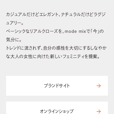
カジュアルだけどエレガント、ナチュラルだけどラグジ
ュアリー。
ベーシックなリアルクローズを、mode mixで「今」の
気分に。
トレンドに流されず、自分の感性を大切にするしなやか
ABOUT US
な大人の女性に向けた新しいフェミニティを提案。
会社概要
BRAND
ブランド
arrow_forward
ブランドサイト
NEWS
ニュース
SUSTAINABILITY
arrow_forward
オンラインショップ