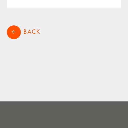
サステナビリティ
RECRUIT
採用情報
BACK
arrow_back
CONTACT
お問い合わせ
shopping_cart
ONLINE STORE