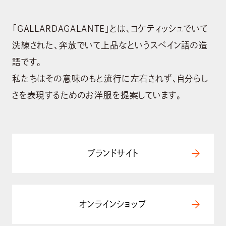
「GALLARDAGALANTE」とは、コケティッシュでいて
洗練された、奔放でいて上品なというスペイン語の造
語です。
私たちはその意味のもと流行に左右されず、自分らし
ABOUT US
さを表現するためのお洋服を提案しています。
会社概要
BRAND
ブランド
arrow_forward
ブランドサイト
NEWS
ニュース
arrow_forward
オンラインショップ
SUSTAINABILITY
サステナビリティ