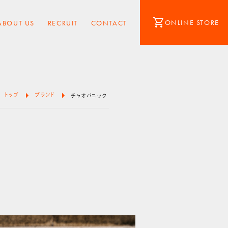
shopping_cart
ONLINE STORE
ABOUT US
RECRUIT
CONTACT
arrow_right
arrow_right
トップ
ブランド
チャオパニック