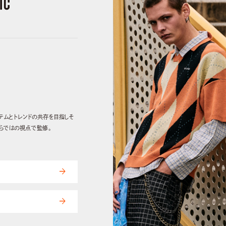
良きアイテムとトレンドの共存を目指しそ
ならではの視点で監修。
arrow_forward
arrow_forward
プ