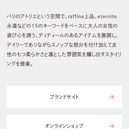
パリのアトリエという空間で、raffine上品、eternite
永遠などの15のキーワードをベースに大人の女性の
遊び心を誘う、ディティールのあるアイテムを展開し、
デイリーでありながらスノップな部分を付け加えて女
性のもつ柔らかさと凛とした雰囲気を醸し出すスタイリ
ABOUT US
ングを提案。
会社概要
BRAND
ブランド
arrow_forward
ブランドサイト
NEWS
ニュース
SUSTAINABILITY
arrow_forward
オンラインショップ