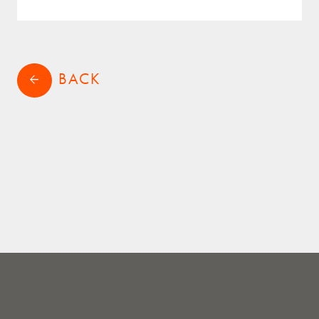
サステナビリティ
RECRUIT
採用情報
BACK
arrow_back
CONTACT
お問い合わせ
shopping_cart
ONLINE STORE